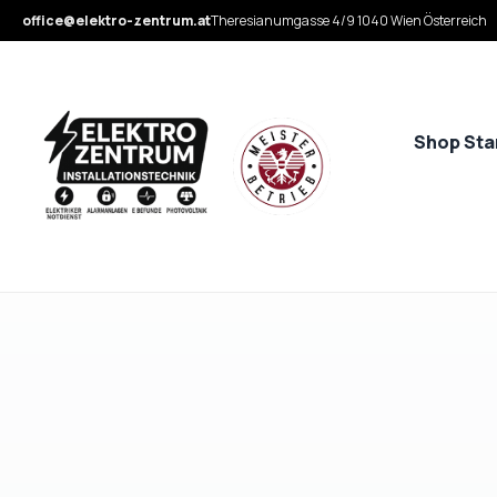
office@elektro-zentrum.at
Theresianumgasse 4/9 1040 Wien Österreich
Shop Sta