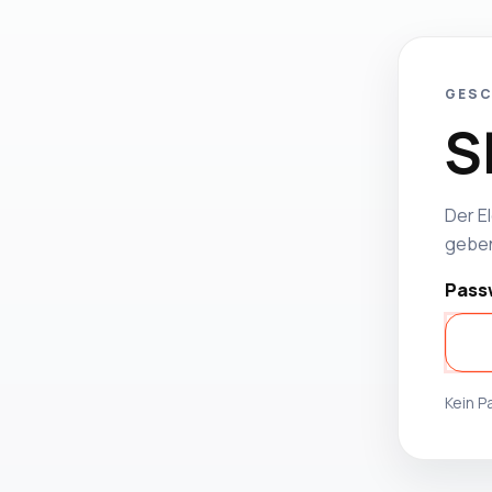
GESC
S
Der El
geben
Pass
Kein 