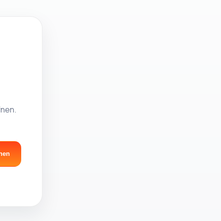
fnen.
nen