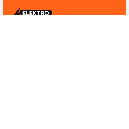
ELEKTRO ZENTRUM – Ihre Experten für Elektriker
Notdienst, E-Befunde, Photovoltaik,
Alarmanlagen und Reparaturen
Kontakt
+43 1 4420251
Theresianumgasse 4/9 1040 Wien Österreich
office@elektro-zentrum.at