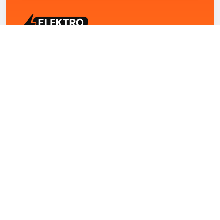
ELEKTRO ZENTRUM – Ihre Experten für Elektriker
Notdienst, E-Befunde, Photovoltaik,
Alarmanlagen und Reparaturen
Kontakt
+43 1 4420251
Theresianumgasse 4/9 1040 Wien Österreich
office@elektro-zentrum.at