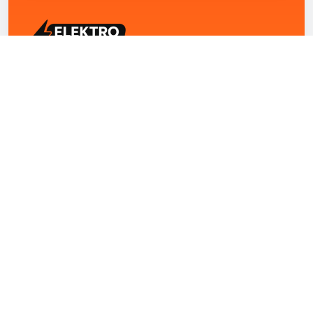
ELEKTRO ZENTRUM – Ihre Experten für Elektriker
Notdienst, E-Befunde, Photovoltaik,
Alarmanlagen und Reparaturen
Kontakt
+43 1 4420251
Theresianumgasse 4/9 1040 Wien Österreich
office@elektro-zentrum.at