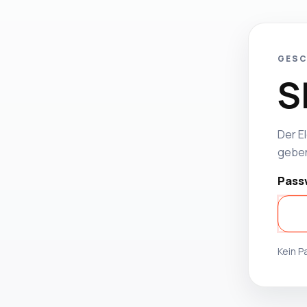
GESC
S
Der El
geben
Pass
Kein 