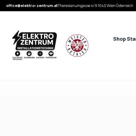
office@elektro-zentrum.at
Theresianumgasse 4/9 1040 Wien Österreich
Shop Sta