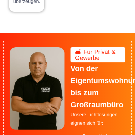
überzeugen.
🛋️ Für Privat &
Gewerbe
Von der
Eigentumswohnu
bis zum
Großraumbüro
Unsere Lichtlösungen
eignen sich für: