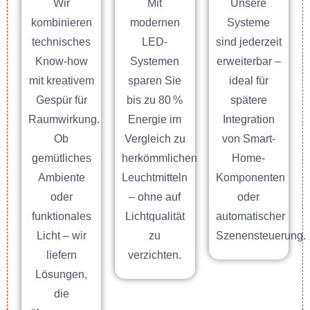
Wir
Mit
Unsere
kombinieren
modernen
Systeme
technisches
LED-
sind jederzeit
Know-how
Systemen
erweiterbar –
mit kreativem
sparen Sie
ideal für
Gespür für
bis zu 80 %
spätere
Raumwirkung.
Energie im
Integration
Ob
Vergleich zu
von Smart-
gemütliches
herkömmlichen
Home-
Ambiente
Leuchtmitteln
Komponenten
oder
– ohne auf
oder
funktionales
Lichtqualität
automatischer
Licht – wir
zu
Szenensteuerung.
liefern
verzichten.
Lösungen,
die