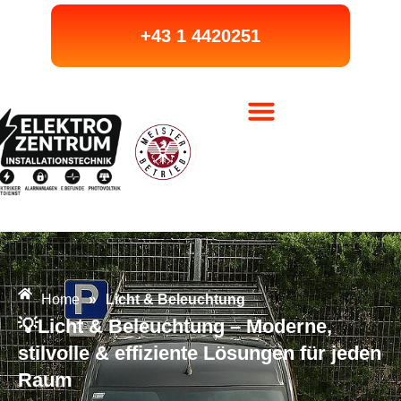
+43 1 4420251
Home
»
Licht & Beleuchtung
💡Licht & Beleuchtung – Moderne,
stilvolle & effiziente Lösungen für jeden
Raum