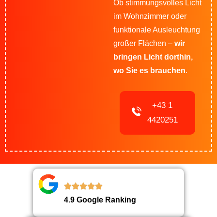
Ob stimmungsvolles Licht
im Wohnzimmer oder
funktionale Ausleuchtung
großer Flächen –
wir
bringen Licht dorthin,
wo Sie es brauchen
.
+43 1
4420251
4.9 Google Ranking