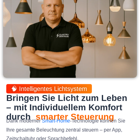
🧠 Intelligentes Lichtsystem
Bringen Sie Licht zum Leben
– mit Individuellem Komfort
durch
smarter Steuerung
Dank moderner
Smart-Home
-Technologie können Sie
Ihre gesamte Beleuchtung zentral steuern – per App,
Zeitschaltuhr oder Sprachbefehl.