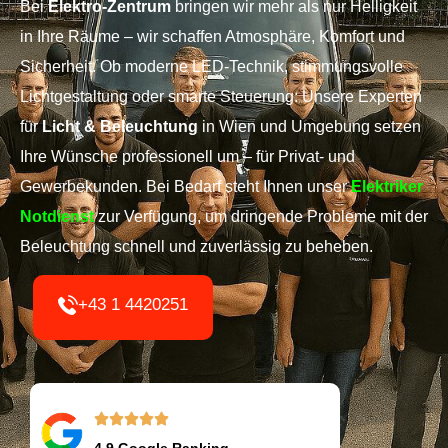
Bei
Elektro-Zentrum
bringen wir mehr als nur Helligkeit
in Ihre Räume – wir schaffen Atmosphäre, Komfort und
Sicherheit. Ob moderne LED-Technik, stimmungsvolle
Lichtgestaltung oder smarte Steuerung: Unsere Experten
für
Licht & Beleuchtung
in Wien und Umgebung setzen
Ihre Wünsche professionell um – für Privat- und
Gewerbekunden.
Bei Bedarf steht Ihnen unser
Elektriker
Notdienst
zur Verfügung, um dringende Probleme mit der
Beleuchtung schnell und zuverlässig zu beheben.
+43 1 4420251