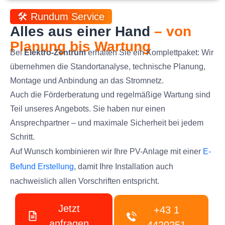
🛠️ Rundum Service
Alles aus einer Hand
– von
Planung bis Wartung
Bei
Elektro-Zentrum
erhalten Sie ein Komplettpaket: Wir
übernehmen die Standortanalyse, technische Planung,
Montage und Anbindung an das Stromnetz.
Auch die Förderberatung und regelmäßige Wartung sind
Teil unseres Angebots. Sie haben nur einen
Ansprechpartner – und maximale Sicherheit bei jedem
Schritt.
Auf Wunsch kombinieren wir Ihre PV-Anlage mit einer
E-
Befund Erstellung
, damit Ihre Installation auch
nachweislich allen Vorschriften entspricht.
Jetzt
+43 1
anfragen
4420251