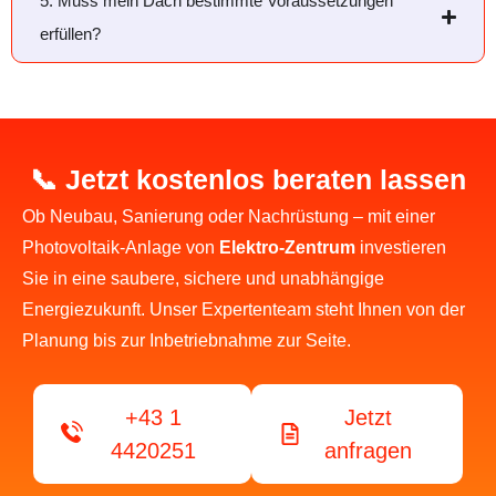
5. Muss mein Dach bestimmte Voraussetzungen
erfüllen?
📞 Jetzt kostenlos beraten lassen
Ob Neubau, Sanierung oder Nachrüstung – mit einer
Photovoltaik-Anlage von
Elektro-Zentrum
investieren
Sie in eine saubere, sichere und unabhängige
Energiezukunft. Unser Expertenteam steht Ihnen von der
Planung bis zur Inbetriebnahme zur Seite.
+43 1
Jetzt
4420251
anfragen