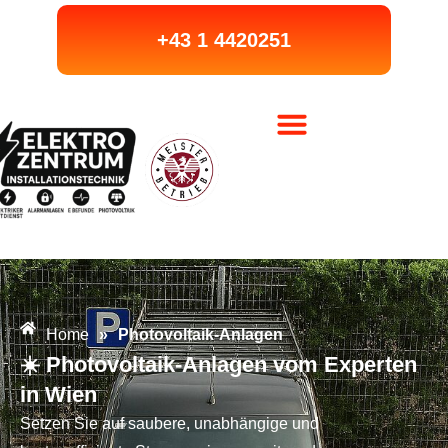
+43 1 4420251
Home
»
Photovoltaik-Anlagen
☀️ Photovoltaik-Anlagen vom Experten
in Wien
Setzen Sie auf saubere, unabhängige und