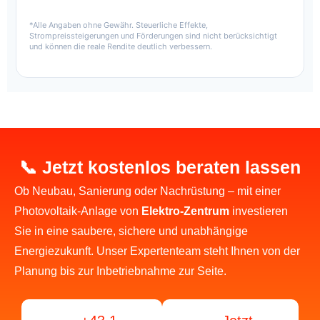
*Alle Angaben ohne Gewähr. Steuerliche Effekte,
Strompreissteigerungen und Förderungen sind nicht berücksichtigt
und können die reale Rendite deutlich verbessern.
📞 Jetzt kostenlos beraten lassen
Ob Neubau, Sanierung oder Nachrüstung – mit einer
Photovoltaik-Anlage von
Elektro-Zentrum
investieren
Sie in eine saubere, sichere und unabhängige
Energiezukunft. Unser Expertenteam steht Ihnen von der
Planung bis zur Inbetriebnahme zur Seite.