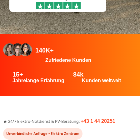
140K+
Zufriedene Kunden
15
+
84
k
Jahrelange Erfahrung
Kunden weltweit
🔥 24/7 Elektro-Notdienst & PV-Beratung:
+43 1 44 20251
Unverbindliche Anfrage • Elektro Zentrum