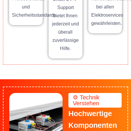
und
bei allen
Support
Sicherheitsstandards.
Elektroservices
bietet Ihnen
gewährleisten.
jederzeit und
überall
zuverlässige
Hilfe.
⚙️ Technik
Verstehen
Hochwertige
Komponenten