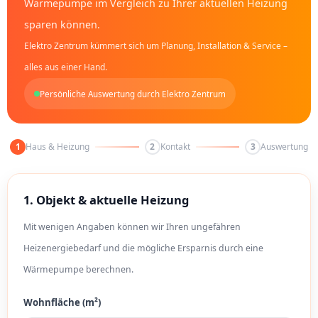
Wärmepumpe im Vergleich zu Ihrer aktuellen Heizung
sparen können.
Elektro Zentrum kümmert sich um Planung, Installation & Service –
alles aus einer Hand.
Persönliche Auswertung durch Elektro Zentrum
1
Haus & Heizung
2
Kontakt
3
Auswertung
1. Objekt & aktuelle Heizung
Mit wenigen Angaben können wir Ihren ungefähren
Heizenergiebedarf und die mögliche Ersparnis durch eine
Wärmepumpe berechnen.
Wohnfläche (m²)