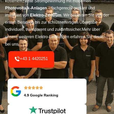
kosteneffiziente Stromgewinnung mit modernen
Photovoltaik-Anlagen
– fachgerecht geplant und
installiert von
Elektro-Zentrum
. Wir begleiten Sie von der
ersten Beratung bis zur schlüsselfertigen Übergabe –
individuell, transparent und zukunftssicher.Mehr über
unsere weiteren
Elektro-Leistungen
erfahren Sie direkt
bei uns.
+43 1 4420251
4.9 Google Ranking