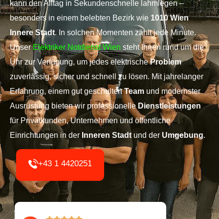
kann den Alltag in Sekundenschnelle lahmlegen –
besonders in einem belebten Bezirk wie
1010 Wien
Innere Stadt
. In solchen Momenten zählt jede Minute.
Unser
Elektriker Notdienst Wien
steht Ihnen rund um die
Uhr zur Verfügung, um jedes elektrische
Problem
zuverlässig, sicher und schnell zu lösen.
Mit jahrelanger
Erfahrung, einem gut geschulten
Team
und modernster
Ausrüstung bieten wir professionelle
Dienstleistungen
für Privatkunden, Unternehmen und öffentliche
Einrichtungen in der
Inneren Stadt
und der
Umgebung
.
+43 1 4420251