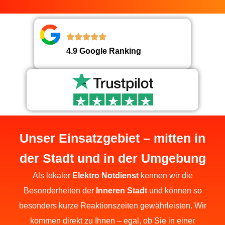
4.9 Google Ranking
Unser Einsatzgebiet – mitten in
der Stadt und in der Umgebung
Als lokaler
Elektro Notdienst
kennen wir die
Besonderheiten der
Inneren Stadt
und können so
besonders kurze Reaktionszeiten gewährleisten. Wir
kommen direkt zu Ihnen – egal, ob Sie in einer