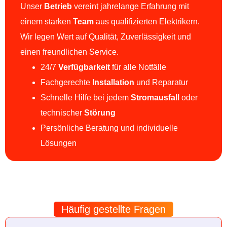
Unser
Betrieb
vereint jahrelange Erfahrung mit
einem starken
Team
aus qualifizierten Elektrikern.
Wir legen Wert auf Qualität, Zuverlässigkeit und
einen freundlichen Service.
24/7
Verfügbarkeit
für alle Notfälle
Fachgerechte
Installation
und Reparatur
Schnelle Hilfe bei jedem
Stromausfall
oder
technischer
Störung
Persönliche Beratung und individuelle
Lösungen
Häufig gestellte Fragen