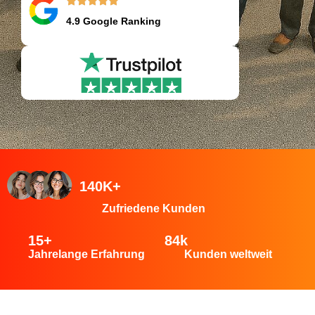
4.9 Google Ranking
140K+
Zufriedene Kunden
15
+
84
k
Jahrelange Erfahrung
Kunden weltweit