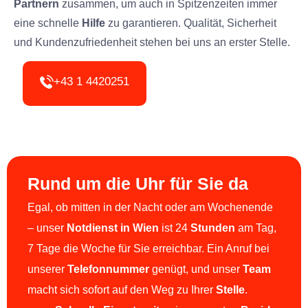
Partnern
zusammen, um auch in Spitzenzeiten immer
eine schnelle
Hilfe
zu garantieren. Qualität, Sicherheit
und Kundenzufriedenheit stehen bei uns an erster Stelle.
+43 1 4420251
Rund um die Uhr für Sie da
Egal, ob mitten in der Nacht oder am Wochenende
– unser
Notdienst in Wien
ist 24
Stunden
am Tag,
7 Tage die Woche für Sie erreichbar. Ein Anruf bei
unserer
Telefonnummer
genügt, und unser
Team
macht sich sofort auf den Weg zu Ihrer
Stelle
.