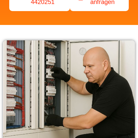
4420251
anfragen