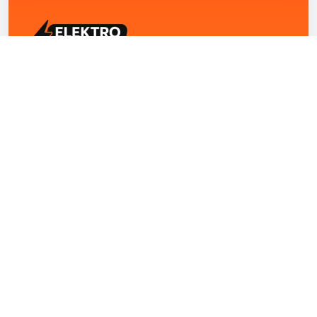
ELEKTRO ZENTRUM – Ihre Experten für Elektriker
Notdienst, E-Befunde, Photovoltaik,
Alarmanlagen und Reparaturen
Kontakt
+43 1 4420251
Theresianumgasse 4/9 1040 Wien Österreich
office@elektro-zentrum.at