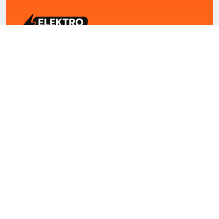
ELEKTRO ZENTRUM – Ihre Experten für Elektriker
Notdienst, E-Befunde, Photovoltaik,
Alarmanlagen und Reparaturen
Kontakt
+43 1 4420251
Theresianumgasse 4/9 1040 Wien Österreich
office@elektro-zentrum.at