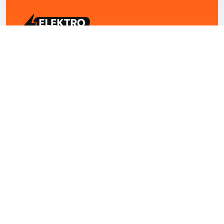
ELEKTRO ZENTRUM – Ihre Experten für Elektriker
Notdienst, E-Befunde, Photovoltaik,
Alarmanlagen und Reparaturen
Kontakt
+43 1 4420251
Theresianumgasse 4/9 1040 Wien Österreich
office@elektro-zentrum.at