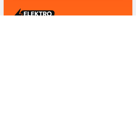
ELEKTRO ZENTRUM – Ihre Experten für Elektriker
Notdienst, E-Befunde, Photovoltaik,
Alarmanlagen und Reparaturen
Kontakt
+43 1 4420251
Theresianumgasse 4/9 1040 Wien Österreich
office@elektro-zentrum.at