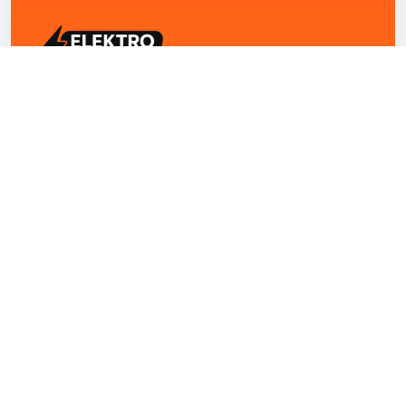
ELEKTRO ZENTRUM – Ihre Experten für Elektriker
Notdienst, E-Befunde, Photovoltaik,
Alarmanlagen und Reparaturen
Kontakt
+43 1 4420251
Theresianumgasse 4/9 1040 Wien Österreich
office@elektro-zentrum.at