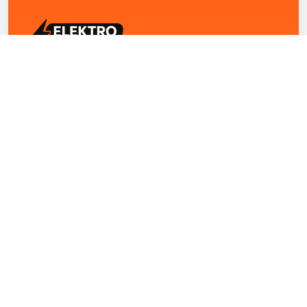
ELEKTRO ZENTRUM – Ihre Experten für Elektriker
Notdienst, E-Befunde, Photovoltaik,
Alarmanlagen und Reparaturen
Kontakt
+43 1 4420251
Theresianumgasse 4/9 1040 Wien Österreich
office@elektro-zentrum.at