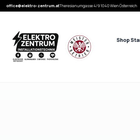
office@elektro-zentrum.at
Theresianumgasse 4/9 1040 Wien Österreich
Shop Sta