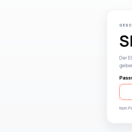
GESC
S
Der El
geben
Pass
Kein 