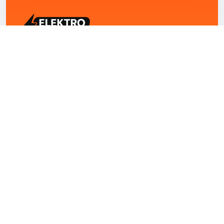
ELEKTRO ZENTRUM – Ihre Experten für Elektriker
Notdienst, E-Befunde, Photovoltaik,
Alarmanlagen und Reparaturen
Kontakt
+43 1 4420251
Theresianumgasse 4/9 1040 Wien Österreich
office@elektro-zentrum.at