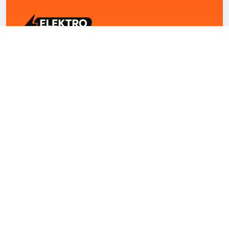
ELEKTRO ZENTRUM – Ihre Experten für Elektriker
Notdienst, E-Befunde, Photovoltaik,
Alarmanlagen und Reparaturen
Kontakt
+43 1 4420251
Theresianumgasse 4/9 1040 Wien Österreich
office@elektro-zentrum.at