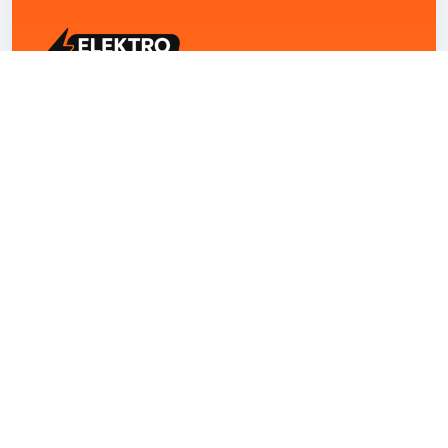
ELEKTRO ZENTRUM – Ihre Experten für Elektriker
Notdienst, E-Befunde, Photovoltaik,
Alarmanlagen und Reparaturen
Kontakt
+43 1 4420251
Theresianumgasse 4/9 1040 Wien Österreich
office@elektro-zentrum.at