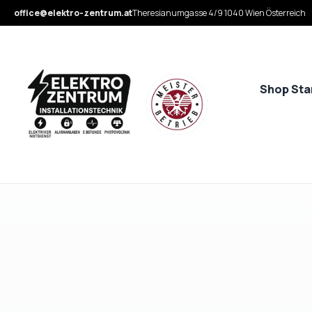
office@elektro-zentrum.at
Theresianumgasse 4/9 1040 Wien Österreich
Shop Sta