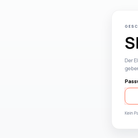
GESC
S
Der El
geben
Pass
Kein 