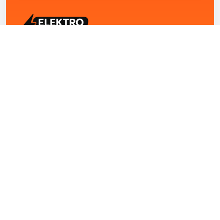
ELEKTRO ZENTRUM – Ihre Experten für Elektriker
Notdienst, E-Befunde, Photovoltaik,
Alarmanlagen und Reparaturen
Kontakt
+43 1 4420251
Theresianumgasse 4/9 1040 Wien Österreich
office@elektro-zentrum.at