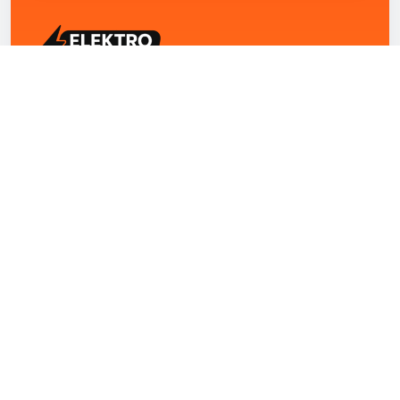
ELEKTRO ZENTRUM – Ihre Experten für Elektriker
Notdienst, E-Befunde, Photovoltaik,
Alarmanlagen und Reparaturen
Kontakt
+43 1 4420251
Theresianumgasse 4/9 1040 Wien Österreich
office@elektro-zentrum.at