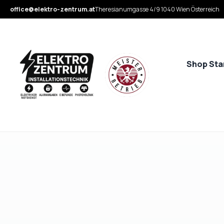
office@elektro-zentrum.at
Theresianumgasse 4/9 1040 Wien Österreich
Shop Sta