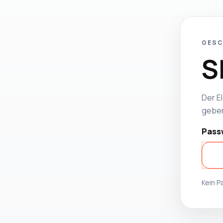
GESC
S
Der El
geben
Pass
Kein 