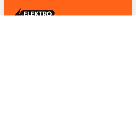
ELEKTRO ZENTRUM – Ihre Experten für Elektriker
Notdienst, E-Befunde, Photovoltaik,
Alarmanlagen und Reparaturen
Kontakt
+43 1 4420251
Theresianumgasse 4/9 1040 Wien Österreich
office@elektro-zentrum.at