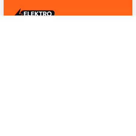
ELEKTRO ZENTRUM – Ihre Experten für Elektriker
Notdienst, E-Befunde, Photovoltaik,
Alarmanlagen und Reparaturen
Kontakt
+43 1 4420251
Theresianumgasse 4/9 1040 Wien Österreich
office@elektro-zentrum.at