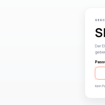
GESC
S
Der El
geben
Pass
Kein 