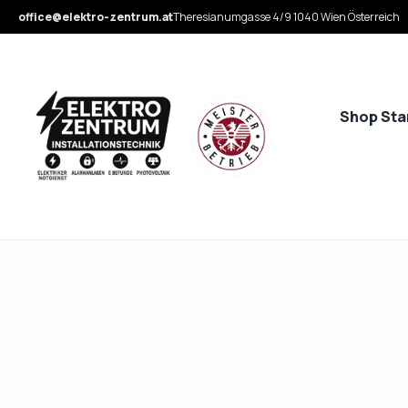
office@elektro-zentrum.at
Theresianumgasse 4/9 1040 Wien Österreich
Shop Sta