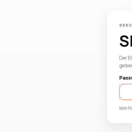
GESC
S
Der El
geben
Pass
Kein 