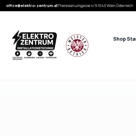
office@elektro-zentrum.at
Theresianumgasse 4/9 1040 Wien Österreich
Shop Sta