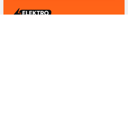
ELEKTRO ZENTRUM – Ihre Experten für Elektriker
Notdienst, E-Befunde, Photovoltaik,
Alarmanlagen und Reparaturen
Kontakt
+43 1 4420251
Theresianumgasse 4/9 1040 Wien Österreich
office@elektro-zentrum.at