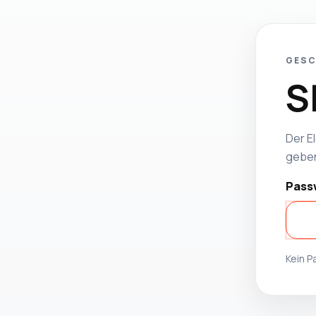
GESC
S
Der El
geben
Pass
Kein 