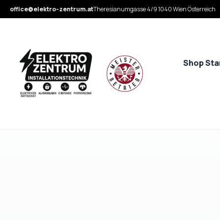
office@elektro-zentrum.at
Theresianumgasse 4/9 1040 Wien Österreich
Shop Sta