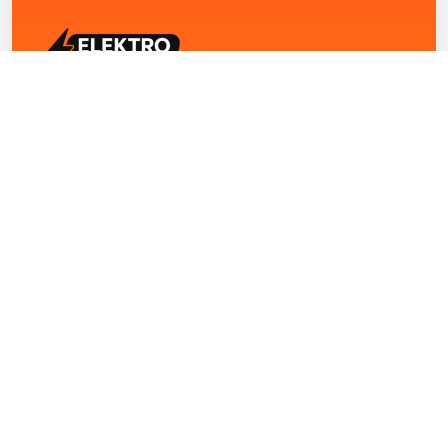
ELEKTRO ZENTRUM – Ihre Experten für Elektriker
Notdienst, E-Befunde, Photovoltaik,
Alarmanlagen und Reparaturen
Kontakt
+43 1 4420251
Theresianumgasse 4/9 1040 Wien Österreich
office@elektro-zentrum.at