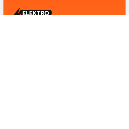
ELEKTRO ZENTRUM – Ihre Experten für Elektriker
Notdienst, E-Befunde, Photovoltaik,
Alarmanlagen und Reparaturen
Kontakt
+43 1 4420251
Theresianumgasse 4/9 1040 Wien Österreich
office@elektro-zentrum.at