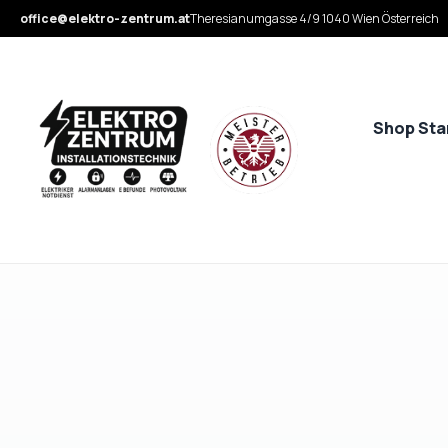
office@elektro-zentrum.at
Theresianumgasse 4/9 1040 Wien Österreich
Shop Sta