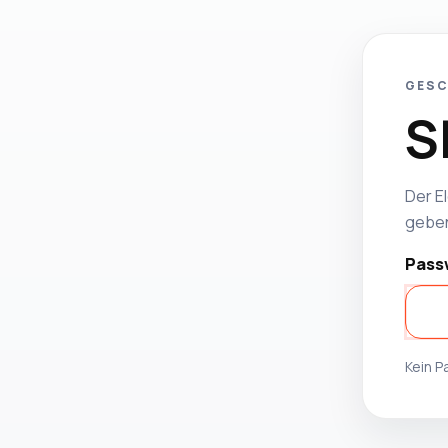
GESC
S
Der El
geben
Pass
Kein 