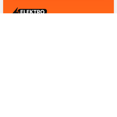
ELEKTRO ZENTRUM – Ihre Experten für Elektriker
Notdienst, E-Befunde, Photovoltaik,
Alarmanlagen und Reparaturen
Kontakt
+43 1 4420251
Theresianumgasse 4/9 1040 Wien Österreich
office@elektro-zentrum.at