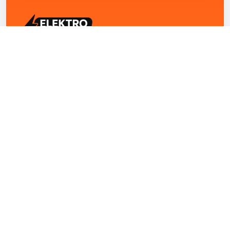
ELEKTRO ZENTRUM – Ihre Experten für Elektriker
Notdienst, E-Befunde, Photovoltaik,
Alarmanlagen und Reparaturen
Kontakt
+43 1 4420251
Theresianumgasse 4/9 1040 Wien Österreich
office@elektro-zentrum.at