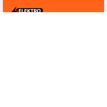
ELEKTRO ZENTRUM – Ihre Experten für Elektriker
Notdienst, E-Befunde, Photovoltaik,
Alarmanlagen und Reparaturen
Kontakt
+43 1 4420251
Theresianumgasse 4/9 1040 Wien Österreich
office@elektro-zentrum.at