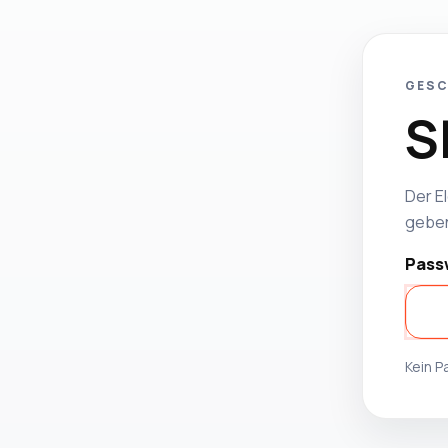
GESC
S
Der El
geben
Pass
Kein 