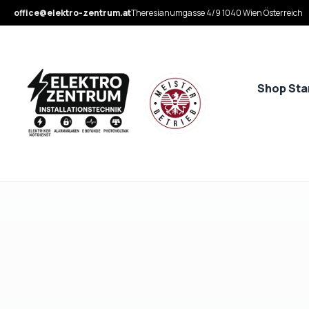
office@elektro-zentrum.at
Theresianumgasse 4/9 1040 Wien Österreich
Shop Sta