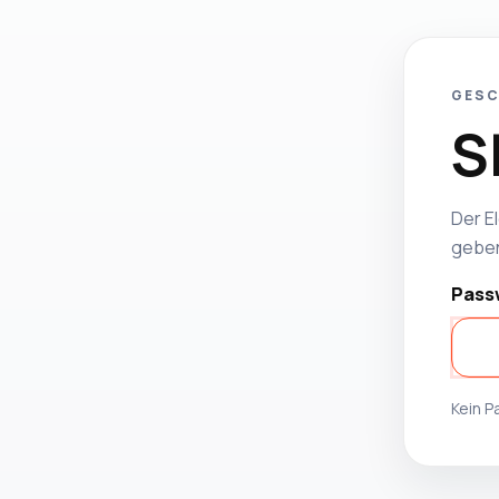
GESC
S
Der El
geben
Pass
Kein 