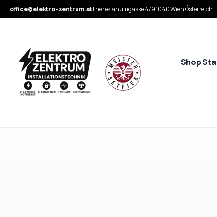
office@elektro-zentrum.at
Theresianumgasse 4/9 1040 Wien Österreich
Shop Sta