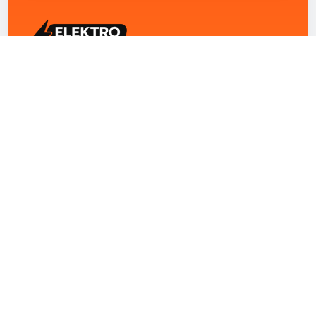
ELEKTRO ZENTRUM – Ihre Experten für Elektriker
Notdienst, E-Befunde, Photovoltaik,
Alarmanlagen und Reparaturen
Kontakt
+43 1 4420251
Theresianumgasse 4/9 1040 Wien Österreich
office@elektro-zentrum.at