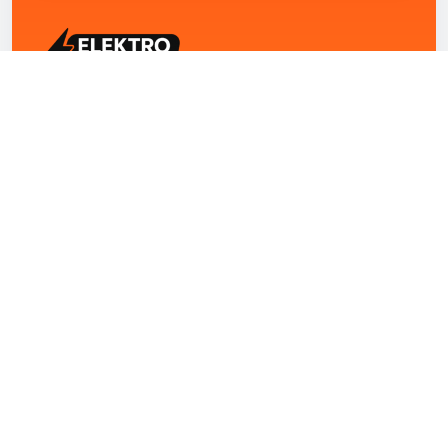
ELEKTRO ZENTRUM – Ihre Experten für Elektriker
Notdienst, E-Befunde, Photovoltaik,
Alarmanlagen und Reparaturen
Kontakt
+43 1 4420251
Theresianumgasse 4/9 1040 Wien Österreich
office@elektro-zentrum.at