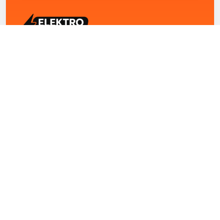
ELEKTRO ZENTRUM – Ihre Experten für Elektriker
Notdienst, E-Befunde, Photovoltaik,
Alarmanlagen und Reparaturen
Kontakt
+43 1 4420251
Theresianumgasse 4/9 1040 Wien Österreich
office@elektro-zentrum.at