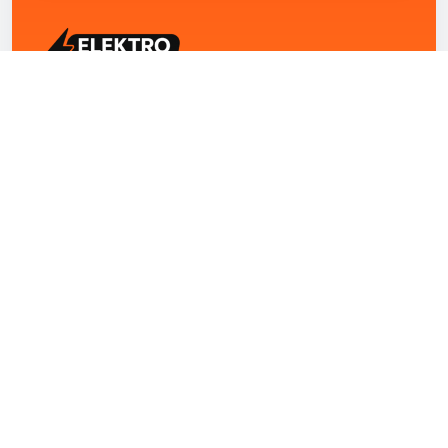
ELEKTRO ZENTRUM – Ihre Experten für Elektriker
Notdienst, E-Befunde, Photovoltaik,
Alarmanlagen und Reparaturen
Kontakt
+43 1 4420251
Theresianumgasse 4/9 1040 Wien Österreich
office@elektro-zentrum.at