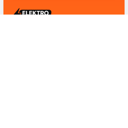
ELEKTRO ZENTRUM – Ihre Experten für Elektriker
Notdienst, E-Befunde, Photovoltaik,
Alarmanlagen und Reparaturen
Kontakt
+43 1 4420251
Theresianumgasse 4/9 1040 Wien Österreich
office@elektro-zentrum.at