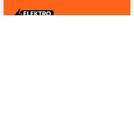
ELEKTRO ZENTRUM – Ihre Experten für Elektriker
Notdienst, E-Befunde, Photovoltaik,
Alarmanlagen und Reparaturen
Kontakt
+43 1 4420251
Theresianumgasse 4/9 1040 Wien Österreich
office@elektro-zentrum.at