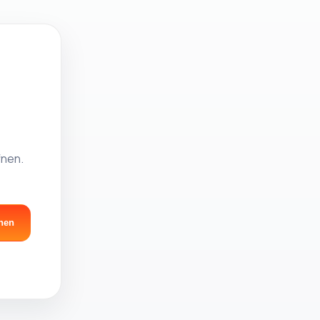
fnen.
nen