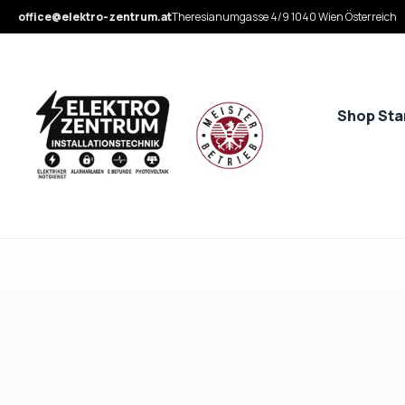
office@elektro-zentrum.at
Theresianumgasse 4/9 1040 Wien Österreich
Shop Sta