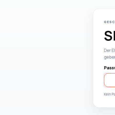
GESC
S
Der El
geben
Pass
Kein 